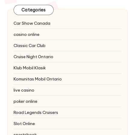
Categories
Car Show Canada
casino online
Classic Car Club
Cruise Night Ontario
Klub Mobil Klasik
Komunitas Mobil Ontario
live casino
poker online
Road Legends Cruisers
Slot Online
sportsbook