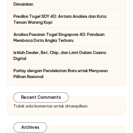
Dimainkan
Prediksi Togel SDY 4D: Antara Analisis dan Kata
Teman Warung Kopi
Analisa Pasaran Togel Singapore 4D: Panduan
Membaca Data Angka Terbaru
Istilah Dealer, Bet, Chip, dan Limit Dalam Casino
Digital
Parlay dengan Pendekatan Baru untuk Menyusun
Pilihan Rasional
Recent Comments
Tidak ada komentar untuk ditampilkan.
Archives