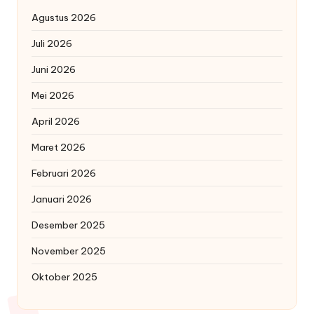
Agustus 2026
Juli 2026
Juni 2026
Mei 2026
April 2026
Maret 2026
Februari 2026
Januari 2026
Desember 2025
November 2025
Oktober 2025