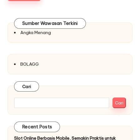
Sumber Wawasan Terkini
Angka Menang
BOLAGG
Cari
Cari
Recent Posts
Slot Online Berbasis Mobile, Semakin Praktis untuk