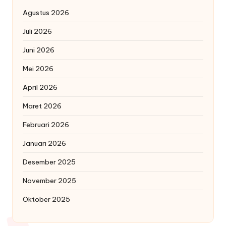
Agustus 2026
Juli 2026
Juni 2026
Mei 2026
April 2026
Maret 2026
Februari 2026
Januari 2026
Desember 2025
November 2025
Oktober 2025