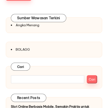
Sumber Wawasan Terkini
Angka Menang
BOLAGG
Cari
Cari
Recent Posts
Slot Online Berbasis Mobile, Semakin Praktis untuk