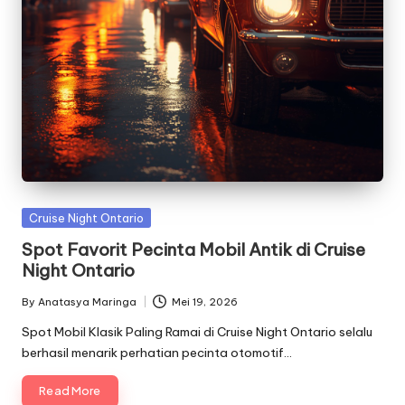
Posted
Cruise Night Ontario
in
Spot Favorit Pecinta Mobil Antik di Cruise
Night Ontario
By
Anatasya Maringa
Mei 19, 2026
Posted
by
Spot Mobil Klasik Paling Ramai di Cruise Night Ontario selalu
berhasil menarik perhatian pecinta otomotif…
Read More