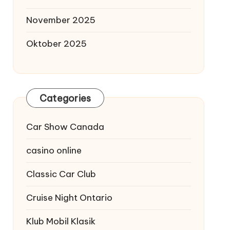
November 2025
Oktober 2025
Categories
Car Show Canada
casino online
Classic Car Club
Cruise Night Ontario
Klub Mobil Klasik