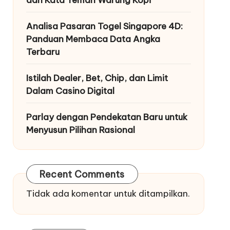
dan Kata Teman Warung Kopi
Analisa Pasaran Togel Singapore 4D:
Panduan Membaca Data Angka
Terbaru
Istilah Dealer, Bet, Chip, dan Limit
Dalam Casino Digital
Parlay dengan Pendekatan Baru untuk
Menyusun Pilihan Rasional
Recent Comments
Tidak ada komentar untuk ditampilkan.