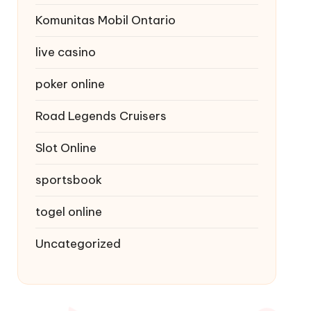
Komunitas Mobil Ontario
live casino
poker online
Road Legends Cruisers
Slot Online
sportsbook
togel online
Uncategorized