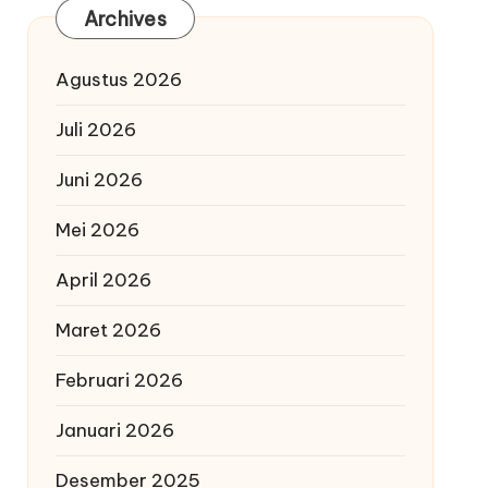
Archives
Agustus 2026
Juli 2026
Juni 2026
Mei 2026
April 2026
Maret 2026
Februari 2026
Januari 2026
Desember 2025