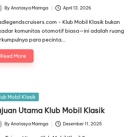
By
Anatasya Maringa
April 13, 2026
ted
adlegendscruisers.com - Klub Mobil Klasik bukan
kadar komunitas otomotif biasa—ini adalah ruang
rkumpulnya para pecinta…
Read More
sted
lub Mobil Klasik
ujuan Utama Klub Mobil Klasik
By
Anatasya Maringa
Desember 11, 2025
ted