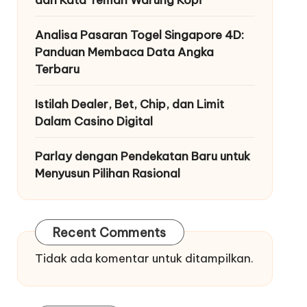
dan Kata Teman Warung Kopi
Analisa Pasaran Togel Singapore 4D:
Panduan Membaca Data Angka
Terbaru
Istilah Dealer, Bet, Chip, dan Limit
Dalam Casino Digital
Parlay dengan Pendekatan Baru untuk
Menyusun Pilihan Rasional
Recent Comments
Tidak ada komentar untuk ditampilkan.