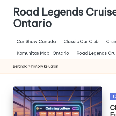
Road Legends Cruiser
Skip
Ontario
to
content
Klub
Mobil
Car Show Canada
Classic Car Club
Crui
Klasik
Komunitas Mobil Ontario
Road Legends Cru
Beranda
»
history keluaran
Po
t
in
CB
F