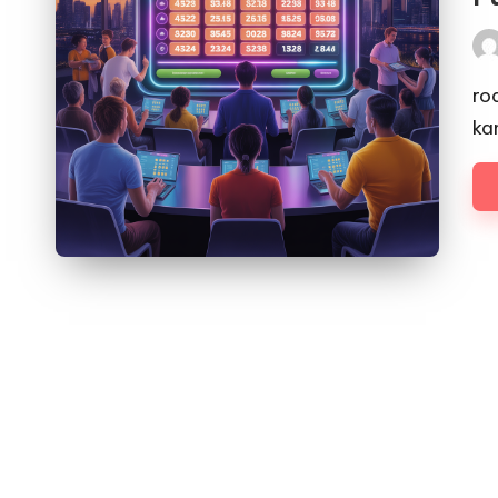
Pos
by
ro
ka