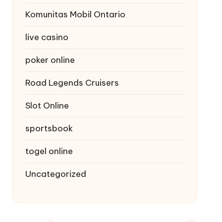
Komunitas Mobil Ontario
live casino
poker online
Road Legends Cruisers
Slot Online
sportsbook
togel online
Uncategorized