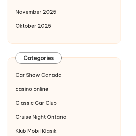
November 2025
Oktober 2025
Categories
Car Show Canada
casino online
Classic Car Club
Cruise Night Ontario
Klub Mobil Klasik