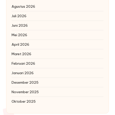
Agustus 2026
Juli 2026
Juni 2026
Mei 2026
April 2026
Maret 2026
Februari 2026
Januari 2026
Desember 2025
November 2025
Oktober 2025