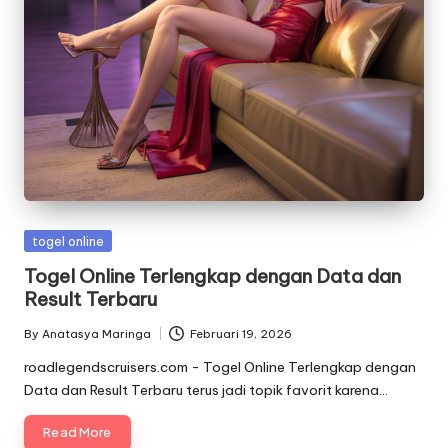
Posted
togel online
in
Togel Online Terlengkap dengan Data dan
Result Terbaru
By
Anatasya Maringa
Februari 19, 2026
Posted
by
roadlegendscruisers.com - Togel Online Terlengkap dengan
Data dan Result Terbaru terus jadi topik favorit karena…
Read More