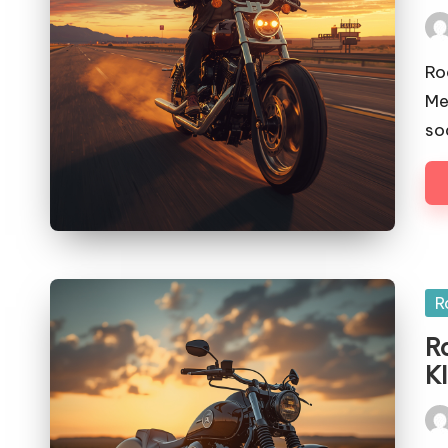
Pos
by
Ro
Me
so
Po
R
in
R
K
Pos