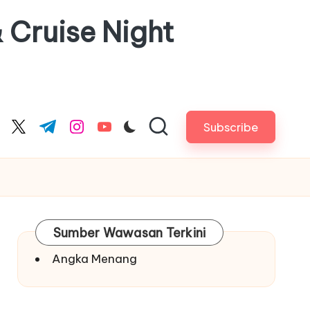
 Cruise Night
Subscribe
cebook.com
twitter.com
t.me
instagram.com
youtube.com
Sumber Wawasan Terkini
Angka Menang