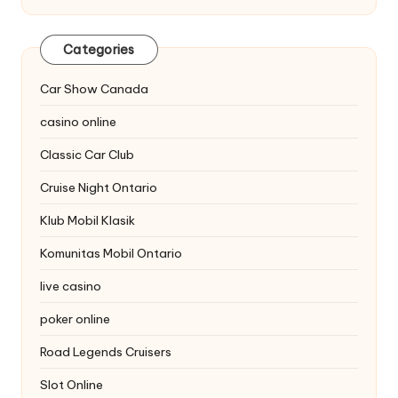
Categories
Car Show Canada
casino online
Classic Car Club
Cruise Night Ontario
Klub Mobil Klasik
Komunitas Mobil Ontario
live casino
poker online
Road Legends Cruisers
Slot Online