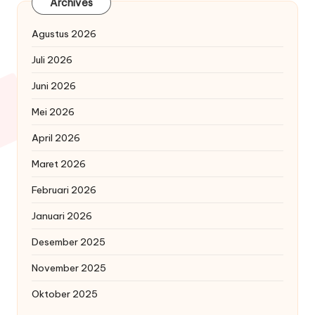
Archives
Agustus 2026
Juli 2026
Juni 2026
Mei 2026
April 2026
Maret 2026
Februari 2026
Januari 2026
Desember 2025
November 2025
Oktober 2025