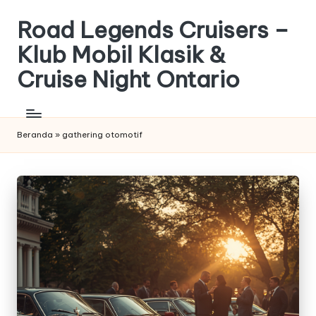
Road Legends Cruisers –
Skip
to
Klub Mobil Klasik &
content
Cruise Night Ontario
Klub
Mobil
Klasik
Beranda
»
gathering otomotif