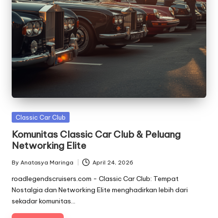
Posted
Classic Car Club
in
Komunitas Classic Car Club & Peluang
Networking Elite
By
Anatasya Maringa
April 24, 2026
Posted
by
roadlegendscruisers.com - Classic Car Club: Tempat
Nostalgia dan Networking Elite menghadirkan lebih dari
sekadar komunitas…