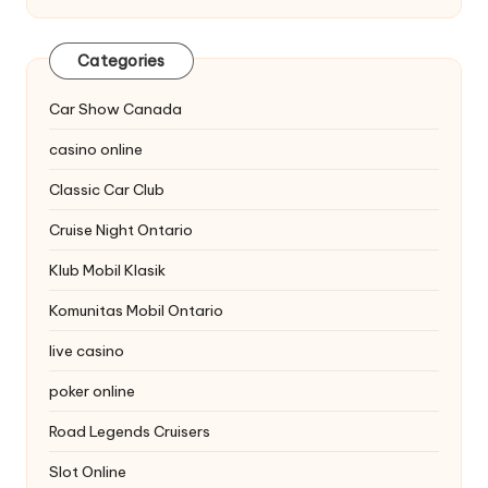
Categories
Car Show Canada
casino online
Classic Car Club
Cruise Night Ontario
Klub Mobil Klasik
Komunitas Mobil Ontario
live casino
poker online
Road Legends Cruisers
Slot Online