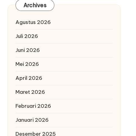
Archives
Agustus 2026
Juli 2026
Juni 2026
Mei 2026
April 2026
Maret 2026
Februari 2026
Januari 2026
Desember 2025