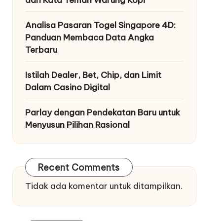
dan Kata Teman Warung Kopi
Analisa Pasaran Togel Singapore 4D:
Panduan Membaca Data Angka
Terbaru
Istilah Dealer, Bet, Chip, dan Limit
Dalam Casino Digital
Parlay dengan Pendekatan Baru untuk
Menyusun Pilihan Rasional
Recent Comments
Tidak ada komentar untuk ditampilkan.