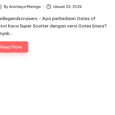
By
Anatasya Maringa
Januari 23, 2026
ted
adlegendscruisers - Apa perbedaan Gates of
tot Kaca Super Scatter dengan versi Gates biasa?
nyak…
Read More