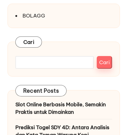
BOLAGG
Cari
Cari
Recent Posts
Slot Online Berbasis Mobile, Semakin
Praktis untuk Dimainkan
Prediksi Togel SDY 4D: Antara Analisis