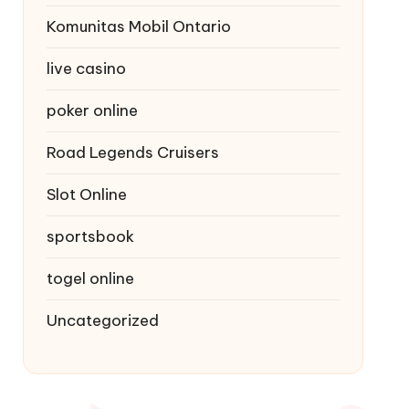
Komunitas Mobil Ontario
live casino
poker online
Road Legends Cruisers
Slot Online
sportsbook
togel online
Uncategorized