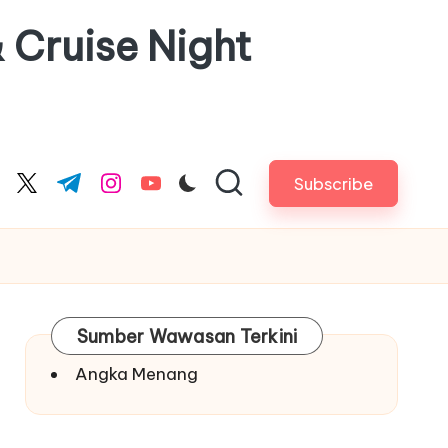
 Cruise Night
Subscribe
cebook.com
twitter.com
t.me
instagram.com
youtube.com
Sumber Wawasan Terkini
Angka Menang