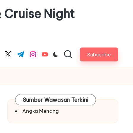
 Cruise Night
Subscribe
cebook.com
twitter.com
t.me
instagram.com
youtube.com
Sumber Wawasan Terkini
Angka Menang