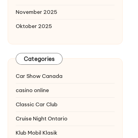
November 2025
Oktober 2025
Categories
Car Show Canada
casino online
Classic Car Club
Cruise Night Ontario
Klub Mobil Klasik