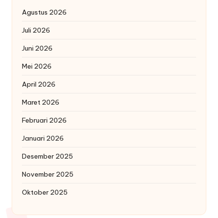
Agustus 2026
Juli 2026
Juni 2026
Mei 2026
April 2026
Maret 2026
Februari 2026
Januari 2026
Desember 2025
November 2025
Oktober 2025