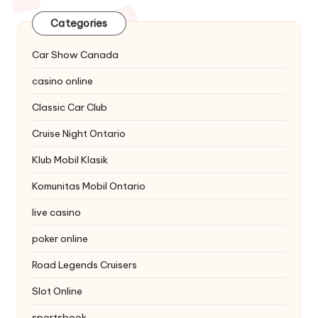
Categories
Car Show Canada
casino online
Classic Car Club
Cruise Night Ontario
Klub Mobil Klasik
Komunitas Mobil Ontario
live casino
poker online
Road Legends Cruisers
Slot Online
sportsbook