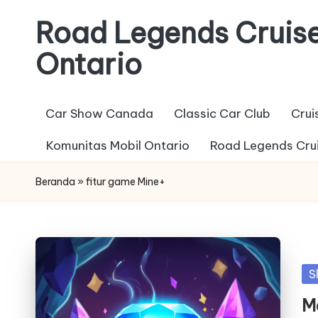
Road Legends Cruiser
Skip
Ontario
to
content
Klub
Mobil
Car Show Canada
Classic Car Club
Crui
Klasik
Komunitas Mobil Ontario
Road Legends Cru
Beranda
»
fitur game Mine+
Po
S
in
M