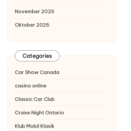
November 2025
Oktober 2025
Categories
Car Show Canada
casino online
Classic Car Club
Cruise Night Ontario
Klub Mobil Klasik