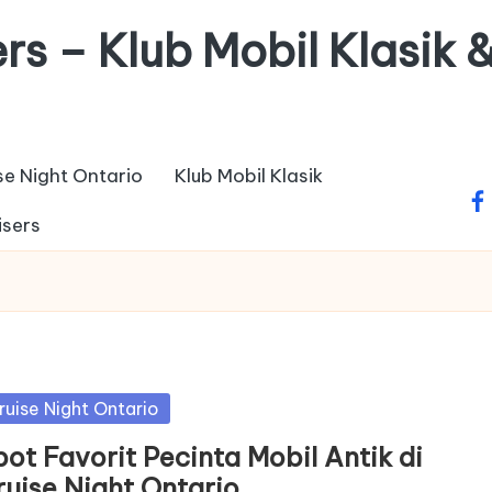
s – Klub Mobil Klasik &
se Night Ontario
Klub Mobil Klasik
fa
isers
sted
ruise Night Ontario
pot Favorit Pecinta Mobil Antik di
ruise Night Ontario