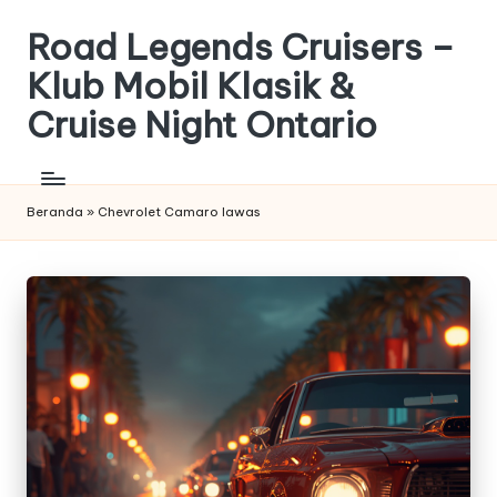
Road Legends Cruisers –
Skip
to
Klub Mobil Klasik &
content
Cruise Night Ontario
Klub
Mobil
Klasik
Beranda
»
Chevrolet Camaro lawas