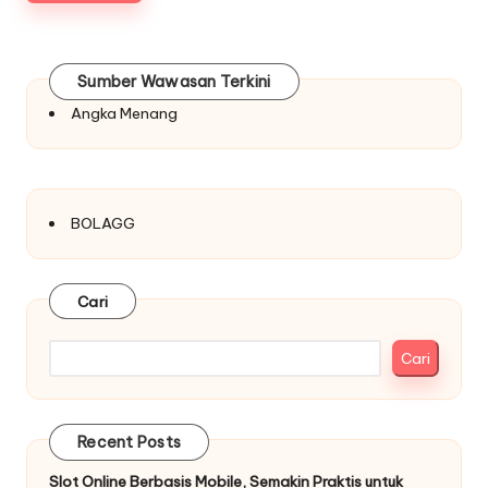
Sumber Wawasan Terkini
Angka Menang
BOLAGG
Cari
Cari
Recent Posts
Slot Online Berbasis Mobile, Semakin Praktis untuk