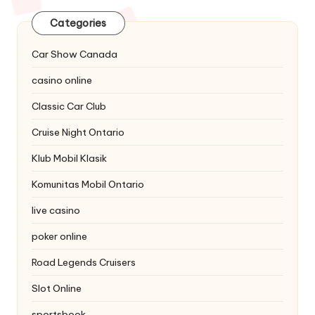
Categories
Car Show Canada
casino online
Classic Car Club
Cruise Night Ontario
Klub Mobil Klasik
Komunitas Mobil Ontario
live casino
poker online
Road Legends Cruisers
Slot Online
sportsbook