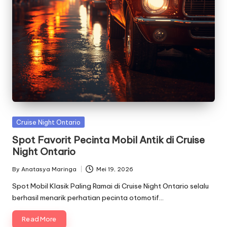
Posted
Cruise Night Ontario
in
Spot Favorit Pecinta Mobil Antik di Cruise
Night Ontario
By
Anatasya Maringa
Mei 19, 2026
Posted
by
Spot Mobil Klasik Paling Ramai di Cruise Night Ontario selalu
berhasil menarik perhatian pecinta otomotif…
Read More