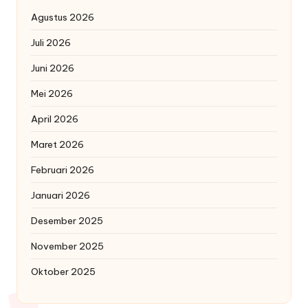
Agustus 2026
Juli 2026
Juni 2026
Mei 2026
April 2026
Maret 2026
Februari 2026
Januari 2026
Desember 2025
November 2025
Oktober 2025