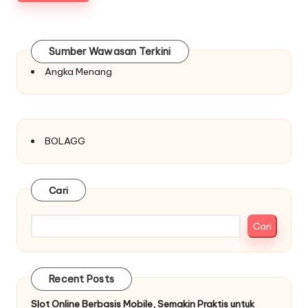
Sumber Wawasan Terkini
Angka Menang
BOLAGG
Cari
Cari
Recent Posts
Slot Online Berbasis Mobile, Semakin Praktis untuk