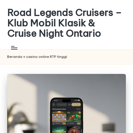
Road Legends Cruisers –
Skip
to
Klub Mobil Klasik &
content
Cruise Night Ontario
Klub
Mobil
Klasik
Beranda
»
casino online RTP tinggi