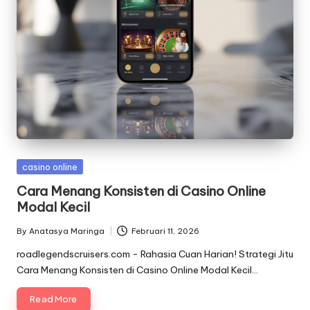
Posted
casino online
in
Cara Menang Konsisten di Casino Online
Modal Kecil
By
Anatasya Maringa
Februari 11, 2026
Posted
by
roadlegendscruisers.com - Rahasia Cuan Harian! Strategi Jitu
Cara Menang Konsisten di Casino Online Modal Kecil…
Read More