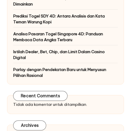
Dimainkan
Prediksi Togel SDY 4D: Antara Analisis dan Kata
Teman Warung Kopi
Analisa Pasaran Togel Singapore 4D: Panduan
Membaca Data Angka Terbaru
Istilah Dealer, Bet, Chip, dan Limit Dalam Casino
Digital
Parlay dengan Pendekatan Baru untuk Menyusun
Pilihan Rasional
Recent Comments
Tidak ada komentar untuk ditampilkan.
Archives