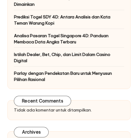
Dimainkan
Prediksi Togel SDY 4D: Antara Analisis dan Kata
Teman Warung Kopi
Analisa Pasaran Togel Singapore 4D: Panduan
Membaca Data Angka Terbaru
Istilah Dealer, Bet, Chip, dan Limit Dalam Casino
Digital
Parlay dengan Pendekatan Baru untuk Menyusun
Pilihan Rasional
Recent Comments
Tidak ada komentar untuk ditampilkan.
Archives