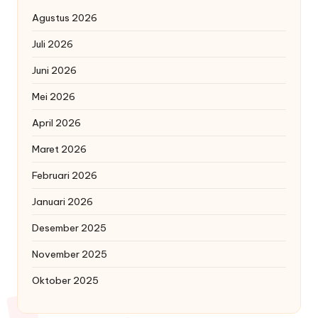
Agustus 2026
Juli 2026
Juni 2026
Mei 2026
April 2026
Maret 2026
Februari 2026
Januari 2026
Desember 2025
November 2025
Oktober 2025