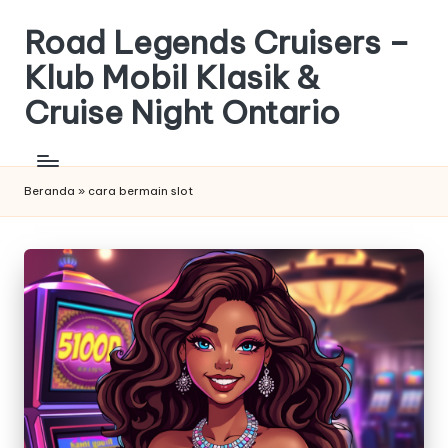
Road Legends Cruisers –
Skip
to
Klub Mobil Klasik &
content
Cruise Night Ontario
Klub
Mobil
Klasik
Beranda
»
cara bermain slot