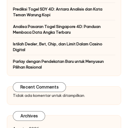
Prediksi Togel SDY 4D: Antara Analisis dan Kata
Teman Warung Kopi
Analisa Pasaran Togel Singapore 4D: Panduan
Membaca Data Angka Terbaru
Istilah Dealer, Bet, Chip, dan Limit Dalam Casino
Digital
Parlay dengan Pendekatan Baru untuk Menyusun
Pilihan Rasional
Recent Comments
Tidak ada komentar untuk ditampilkan.
Archives