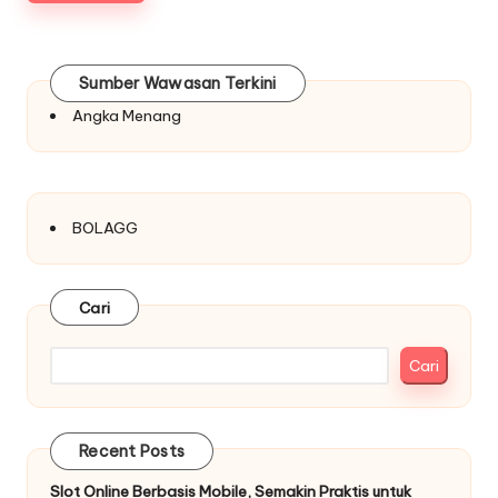
Sumber Wawasan Terkini
Angka Menang
BOLAGG
Cari
Cari
Recent Posts
Slot Online Berbasis Mobile, Semakin Praktis untuk