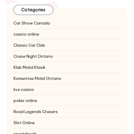
Categories
Car Show Canada
casino online
Classic Car Club
Cruise Night Ontario
Klub Mobil Klasik
Komunitas Mobil Ontario
live casino
poker online
Road Legends Cruisers
Slot Online
sportsbook