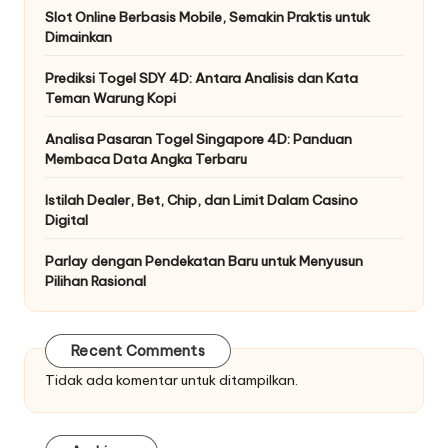
Slot Online Berbasis Mobile, Semakin Praktis untuk
Dimainkan
Prediksi Togel SDY 4D: Antara Analisis dan Kata
Teman Warung Kopi
Analisa Pasaran Togel Singapore 4D: Panduan
Membaca Data Angka Terbaru
Istilah Dealer, Bet, Chip, dan Limit Dalam Casino
Digital
Parlay dengan Pendekatan Baru untuk Menyusun
Pilihan Rasional
Recent Comments
Tidak ada komentar untuk ditampilkan.