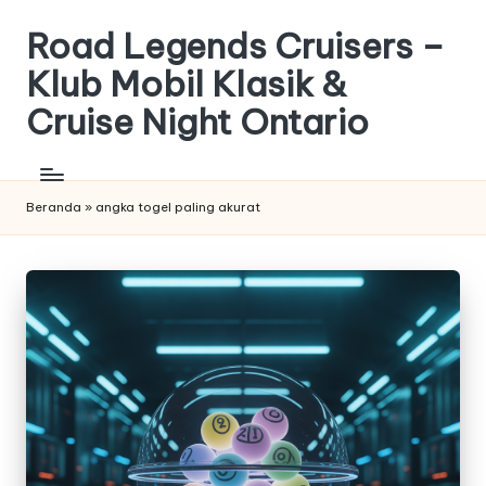
Road Legends Cruisers –
Skip
to
Klub Mobil Klasik &
content
Cruise Night Ontario
Klub
Mobil
Klasik
Beranda
»
angka togel paling akurat