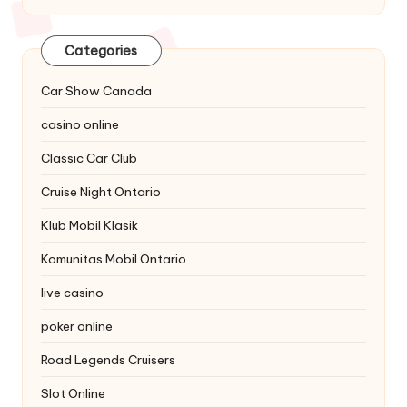
Categories
Car Show Canada
casino online
Classic Car Club
Cruise Night Ontario
Klub Mobil Klasik
Komunitas Mobil Ontario
live casino
poker online
Road Legends Cruisers
Slot Online