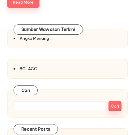
Read More
Sumber Wawasan Terkini
Angka Menang
BOLAGG
Cari
Cari
Recent Posts