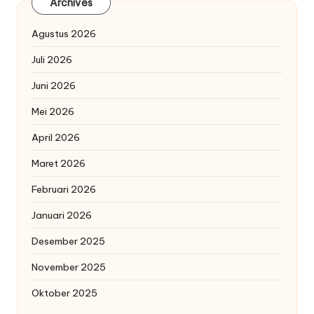
Archives
Agustus 2026
Juli 2026
Juni 2026
Mei 2026
April 2026
Maret 2026
Februari 2026
Januari 2026
Desember 2025
November 2025
Oktober 2025