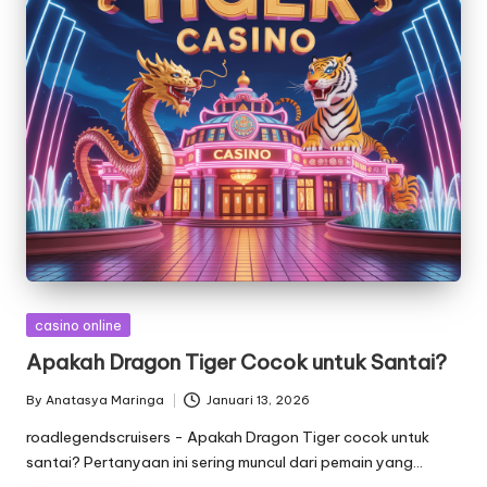
Posted
casino online
in
Apakah Dragon Tiger Cocok untuk Santai?
By
Anatasya Maringa
Januari 13, 2026
Posted
by
roadlegendscruisers - Apakah Dragon Tiger cocok untuk
santai? Pertanyaan ini sering muncul dari pemain yang…