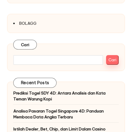
BOLAGG
Cari
Cari
Recent Posts
Prediksi Togel SDY 4D: Antara Analisis dan Kata
Teman Warung Kopi
Analisa Pasaran Togel Singapore 4D: Panduan
Membaca Data Angka Terbaru
Istilah Dealer, Bet, Chip, dan Limit Dalam Casino