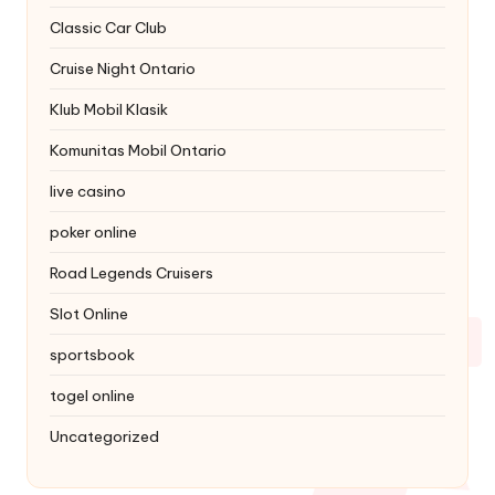
Classic Car Club
Cruise Night Ontario
Klub Mobil Klasik
Komunitas Mobil Ontario
live casino
poker online
Road Legends Cruisers
Slot Online
sportsbook
togel online
Uncategorized