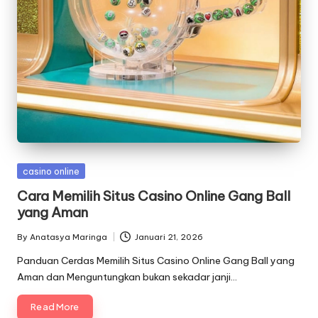
Posted
casino online
in
Cara Memilih Situs Casino Online Gang Ball
yang Aman
By
Anatasya Maringa
Januari 21, 2026
Posted
by
Panduan Cerdas Memilih Situs Casino Online Gang Ball yang
Aman dan Menguntungkan bukan sekadar janji…
Read More