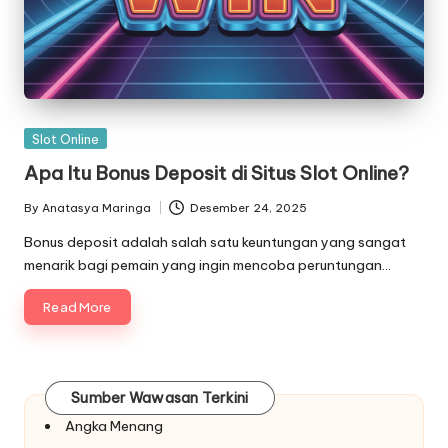
Posted
Slot Online
in
Apa Itu Bonus Deposit di Situs Slot Online?
By
Anatasya Maringa
Desember 24, 2025
Posted
by
Bonus deposit adalah salah satu keuntungan yang sangat
menarik bagi pemain yang ingin mencoba peruntungan…
Read More
Sumber Wawasan Terkini
Angka Menang