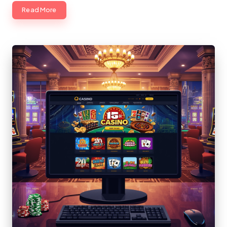
Read More