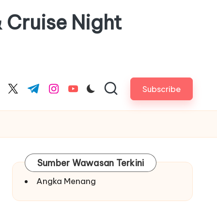
 Cruise Night
Subscribe
cebook.com
twitter.com
t.me
instagram.com
youtube.com
Sumber Wawasan Terkini
Angka Menang