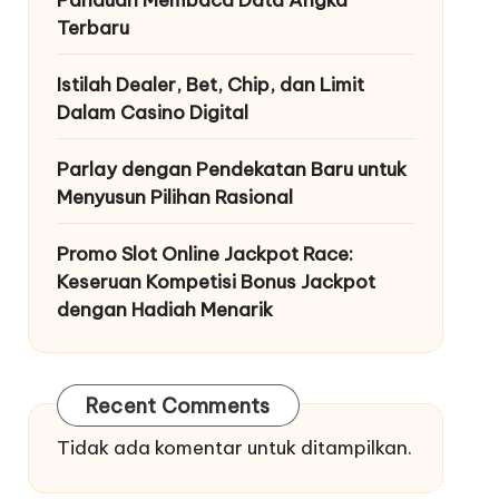
Panduan Membaca Data Angka
Terbaru
Istilah Dealer, Bet, Chip, dan Limit
Dalam Casino Digital
Parlay dengan Pendekatan Baru untuk
Menyusun Pilihan Rasional
Promo Slot Online Jackpot Race:
Keseruan Kompetisi Bonus Jackpot
dengan Hadiah Menarik
Recent Comments
Tidak ada komentar untuk ditampilkan.