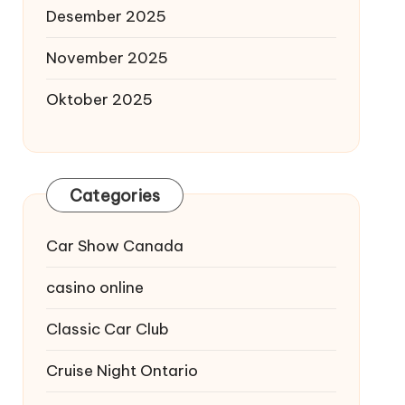
Desember 2025
November 2025
Oktober 2025
Categories
Car Show Canada
casino online
Classic Car Club
Cruise Night Ontario