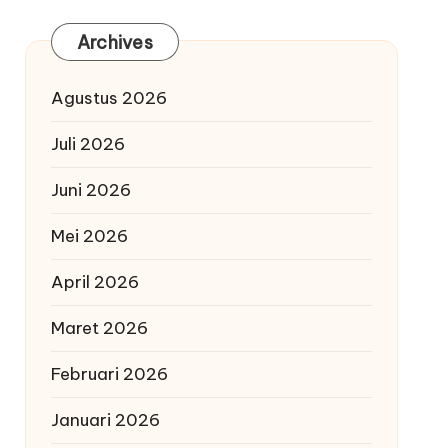
Archives
Agustus 2026
Juli 2026
Juni 2026
Mei 2026
April 2026
Maret 2026
Februari 2026
Januari 2026