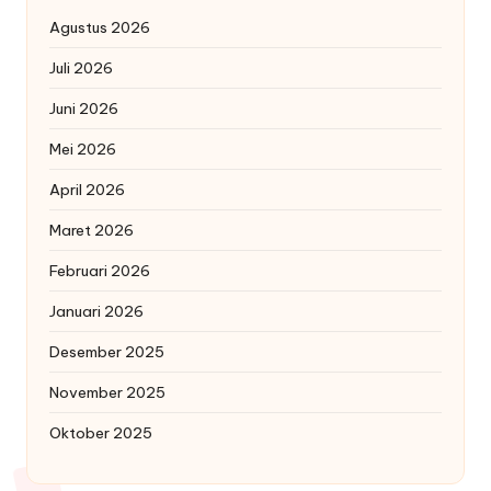
Agustus 2026
Juli 2026
Juni 2026
Mei 2026
April 2026
Maret 2026
Februari 2026
Januari 2026
Desember 2025
November 2025
Oktober 2025