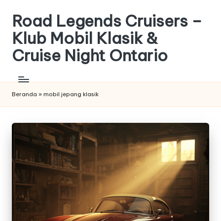
Road Legends Cruisers –
Skip
to
Klub Mobil Klasik &
content
Cruise Night Ontario
Klub
Mobil
Klasik
Beranda
»
mobil jepang klasik