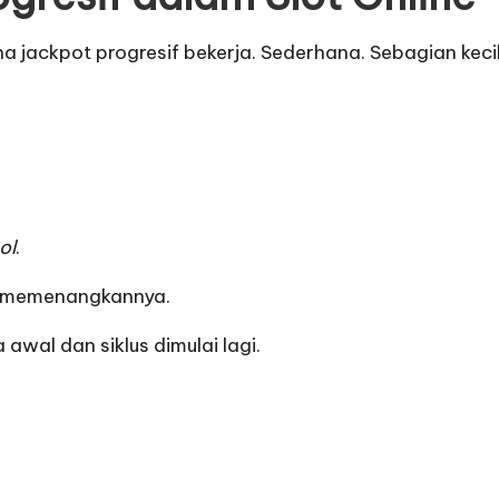
jackpot progresif bekerja. Sederhana. Sebagian kecil
ol
.
g memenangkannya.
awal dan siklus dimulai lagi.