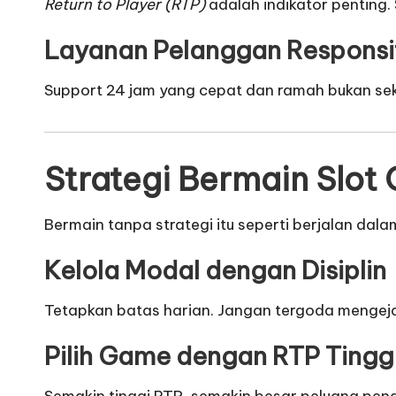
Return to Player (RTP)
adalah indikator penting.
Layanan Pelanggan Responsi
Support 24 jam yang cepat dan ramah bukan seka
Strategi Bermain Slot 
Bermain tanpa strategi itu seperti berjalan dala
Kelola Modal dengan Disiplin
Tetapkan batas harian. Jangan tergoda mengeja
Pilih Game dengan RTP Tingg