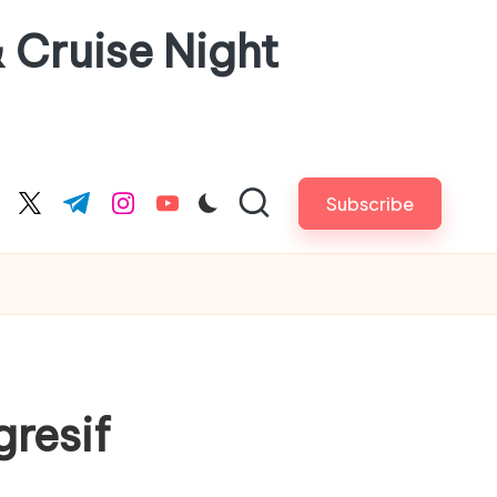
 Cruise Night
Subscribe
cebook.com
twitter.com
t.me
instagram.com
youtube.com
resif