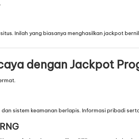
.
us. Inilah yang biasanya menghasilkan jackpot bernila
rcaya dengan Jackpot Prog
ermat.
an sistem keamanan berlapis. Informasi pribadi serta 
m RNG