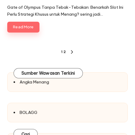
by
Gate of Olympus Tanpa Tebak-Tebakan: Benarkah Slot Ini
Perlu Strategi Khusus untuk Menang? sering jadi…
Read More
Paginasi
1
2
NEXT
pos
PAGE
Sumber Wawasan Terkini
Angka Menang
BOLAGG
Cari