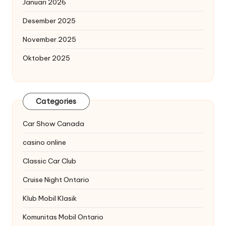
Januari 2026
Desember 2025
November 2025
Oktober 2025
Categories
Car Show Canada
casino online
Classic Car Club
Cruise Night Ontario
Klub Mobil Klasik
Komunitas Mobil Ontario