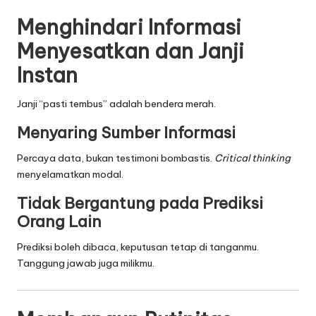
Menghindari Informasi
Menyesatkan dan Janji
Instan
Janji “pasti tembus” adalah bendera merah.
Menyaring Sumber Informasi
Percaya data, bukan testimoni bombastis.
Critical thinking
menyelamatkan modal.
Tidak Bergantung pada Prediksi
Orang Lain
Prediksi boleh dibaca, keputusan tetap di tanganmu.
Tanggung jawab juga milikmu.