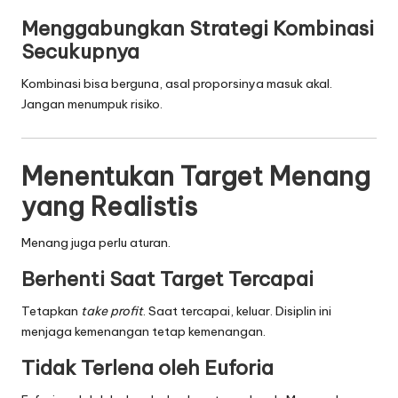
Menggabungkan Strategi Kombinasi
Secukupnya
Kombinasi bisa berguna, asal proporsinya masuk akal.
Jangan menumpuk risiko.
Menentukan Target Menang
yang Realistis
Menang juga perlu aturan.
Berhenti Saat Target Tercapai
Tetapkan
take profit
. Saat tercapai, keluar. Disiplin ini
menjaga kemenangan tetap kemenangan.
Tidak Terlena oleh Euforia