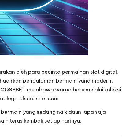
arakan oleh para pecinta permainan slot digital.
ghadirkan pengalaman bermain yang modern,
ran QQ88BET membawa warna baru melalui koleksi
oadlegendscruisers.com
t bermain yang sedang naik daun, apa saja
 terus kembali setiap harinya.