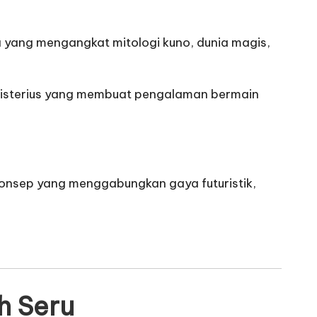
a yang mengangkat mitologi kuno, dunia magis,
misterius yang membuat pengalaman bermain
konsep yang menggabungkan gaya futuristik,
h Seru