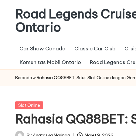
Road Legends Cruiser
Skip
Ontario
to
content
Klub
Mobil
Car Show Canada
Classic Car Club
Crui
Klasik
Komunitas Mobil Ontario
Road Legends Cru
Beranda
»
Rahasia QQ88BET: Situs Slot Online dengan Game
Posted
Slot Online
in
Rahasia QQ88BET: Si
By
Anatasya Maringa
Maret 9, 2026