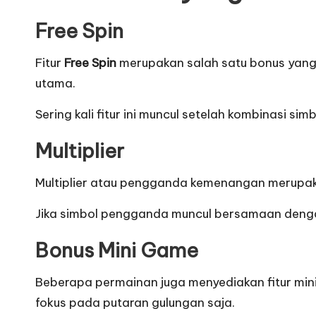
Free Spin
Fitur
Free Spin
merupakan salah satu bonus yang 
utama.
Sering kali fitur ini muncul setelah kombinasi sim
Multiplier
Multiplier atau pengganda kemenangan merupak
Jika simbol pengganda muncul bersamaan dengan
Bonus Mini Game
Beberapa permainan juga menyediakan fitur mini
fokus pada putaran gulungan saja.