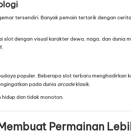
ologi
emar tersendiri. Banyak pemain tertarik dengan cerit
slot dengan visual karakter dewa, naga, dan dunia 
f.
 budaya populer. Beberapa slot terbaru menghadirkan 
mengingatkan pada dunia
arcade
klasik.
h hidup dan tidak monoton.
Membuat Permainan Lebi