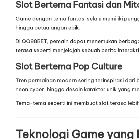
Slot Bertema Fantasi dan Mit
Game dengan tema fantasi selalu memiliki pengg
hingga petualangan epik.
Di QQ88BET, pemain dapat menemukan berbagai 
terasa seperti menjelajah sebuah cerita interakti
Slot Bertema Pop Culture
Tren permainan modern sering terinspirasi dari
neon cyber, hingga desain karakter unik yang 
Tema-tema seperti ini membuat slot terasa lebi
Teknologi Game yang 