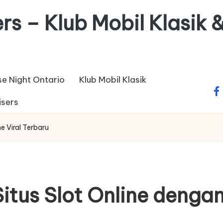
s – Klub Mobil Klasik &
se Night Ontario
Klub Mobil Klasik
fa
isers
 Viral Terbaru
tus Slot Online dengan