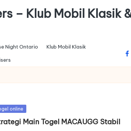
s – Klub Mobil Klasik &
se Night Ontario
Klub Mobil Klasik
fa
isers
sted
ogel online
trategi Main Togel MACAUGG Stabil