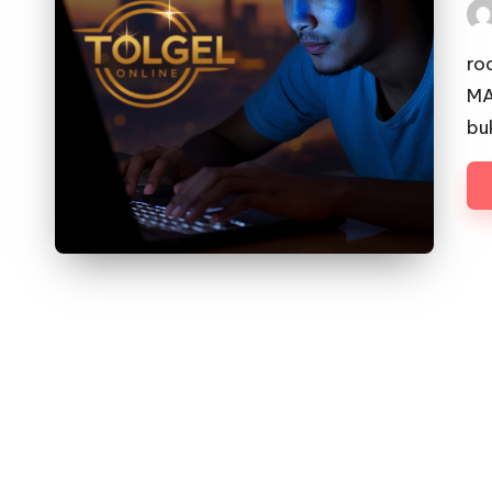
Pos
by
ro
MA
bu