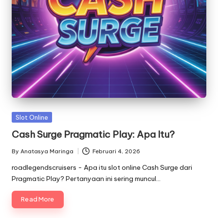
Posted
Slot Online
in
Cash Surge Pragmatic Play: Apa Itu?
By
Anatasya Maringa
Februari 4, 2026
Posted
by
roadlegendscruisers - Apa itu slot online Cash Surge dari
Pragmatic Play? Pertanyaan ini sering muncul…
Read More