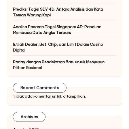
Prediksi Togel SDY 4D: Antara Analisis dan Kata
Teman Warung Kopi
Analisa Pasaran Togel Singapore 4D: Panduan
Membaca Data Angka Terbaru
Istilah Dealer, Bet, Chip, dan Limit Dalam Casino
Digital
Parlay dengan Pendekatan Baru untuk Menyusun
Pilihan Rasional
Recent Comments
Tidak ada komentar untuk ditampilkan.
Archives