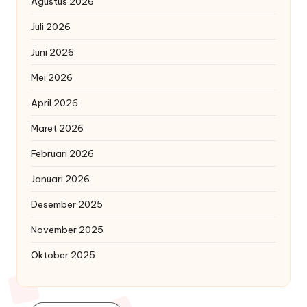
Agustus 2026
Juli 2026
Juni 2026
Mei 2026
April 2026
Maret 2026
Februari 2026
Januari 2026
Desember 2025
November 2025
Oktober 2025