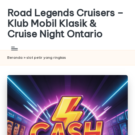
Road Legends Cruisers –
Skip
to
Klub Mobil Klasik &
content
Cruise Night Ontario
Klub
Mobil
Klasik
Beranda
»
slot petir yang ringkas