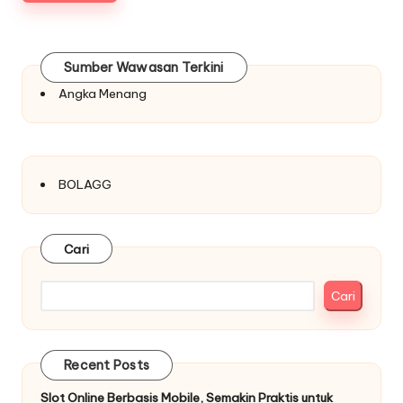
Sumber Wawasan Terkini
Angka Menang
BOLAGG
Cari
Cari
Recent Posts
Slot Online Berbasis Mobile, Semakin Praktis untuk