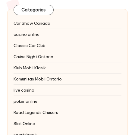
Categories
Car Show Canada
casino online
Classic Car Club
Cruise Night Ontario
Klub Mobil Klasik
Komunitas Mobil Ontario
live casino
poker online
Road Legends Cruisers
Slot Online
sportsbook