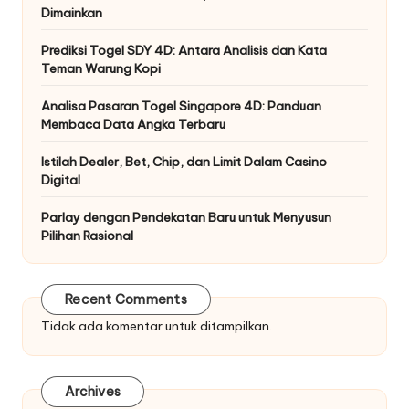
Dimainkan
Prediksi Togel SDY 4D: Antara Analisis dan Kata
Teman Warung Kopi
Analisa Pasaran Togel Singapore 4D: Panduan
Membaca Data Angka Terbaru
Istilah Dealer, Bet, Chip, dan Limit Dalam Casino
Digital
Parlay dengan Pendekatan Baru untuk Menyusun
Pilihan Rasional
Recent Comments
Tidak ada komentar untuk ditampilkan.
Archives