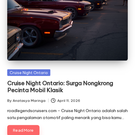
Posted
Cruise Night Ontario
in
Cruise Night Ontario: Surga Nongkrong
Pecinta Mobil Klasik
By
Anatasya Maringa
April 11, 2026
Posted
by
roadlegendscruisers.com - Cruise Night Ontario adalah salah
satu pengalaman otomotif paling menarik yang bisa kamu…
Read More