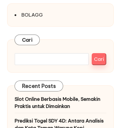
BOLAGG
Cari
Cari
Recent Posts
Slot Online Berbasis Mobile, Semakin
Praktis untuk Dimainkan
Prediksi Togel SDY 4D: Antara Analisis