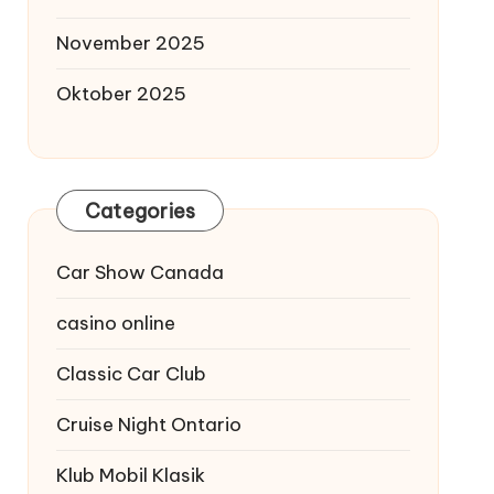
November 2025
Oktober 2025
Categories
Car Show Canada
casino online
Classic Car Club
Cruise Night Ontario
Klub Mobil Klasik