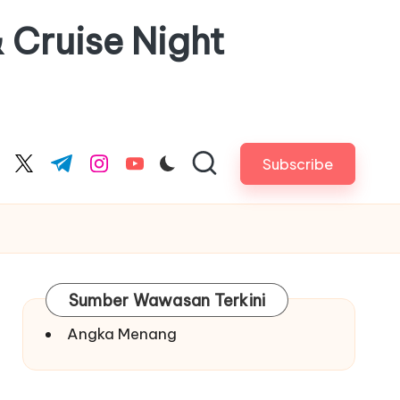
 Cruise Night
Subscribe
cebook.com
twitter.com
t.me
instagram.com
youtube.com
Sumber Wawasan Terkini
Angka Menang