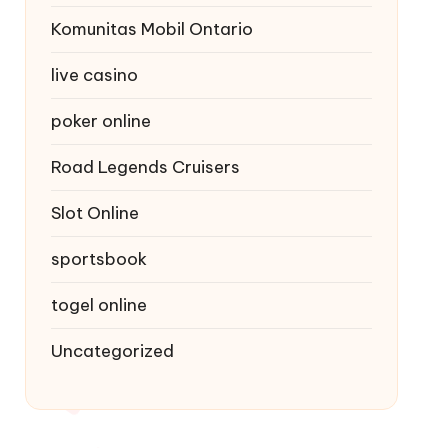
Komunitas Mobil Ontario
live casino
poker online
Road Legends Cruisers
Slot Online
sportsbook
togel online
Uncategorized