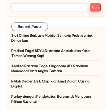
Cari
Recent Posts
Slot Online Berbasis Mobile, Semakin Praktis untuk
Dimainkan
Prediksi Togel SDY 4D: Antara Analisis dan Kata
Teman Warung Kopi
Analisa Pasaran Togel Singapore 4D: Panduan
Membaca Data Angka Terbaru
Istilah Dealer, Bet, Chip, dan Limit Dalam Casino
Digital
Parlay dengan Pendekatan Baru untuk Menyusun
Pilihan Rasional