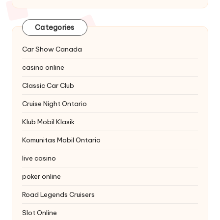
Categories
Car Show Canada
casino online
Classic Car Club
Cruise Night Ontario
Klub Mobil Klasik
Komunitas Mobil Ontario
live casino
poker online
Road Legends Cruisers
Slot Online