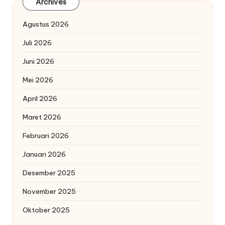
Archives
Agustus 2026
Juli 2026
Juni 2026
Mei 2026
April 2026
Maret 2026
Februari 2026
Januari 2026
Desember 2025
November 2025
Oktober 2025