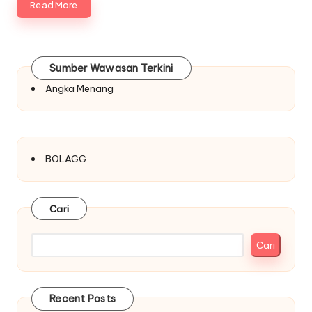
Read More
Sumber Wawasan Terkini
Angka Menang
BOLAGG
Cari
Cari
Recent Posts