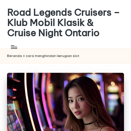
Road Legends Cruisers –
Skip
to
Klub Mobil Klasik &
content
Cruise Night Ontario
Klub
Mobil
Klasik
Beranda
»
cara menghindari kerugian slot