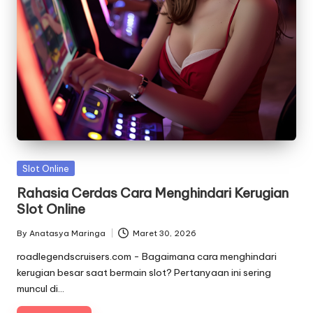
Posted
Slot Online
in
Rahasia Cerdas Cara Menghindari Kerugian
Slot Online
By
Anatasya Maringa
Maret 30, 2026
Posted
by
roadlegendscruisers.com - Bagaimana cara menghindari
kerugian besar saat bermain slot? Pertanyaan ini sering
muncul di…