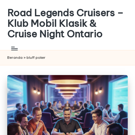
Road Legends Cruisers –
Skip
to
Klub Mobil Klasik &
content
Cruise Night Ontario
Klub
Mobil
Klasik
Beranda
»
bluff poker