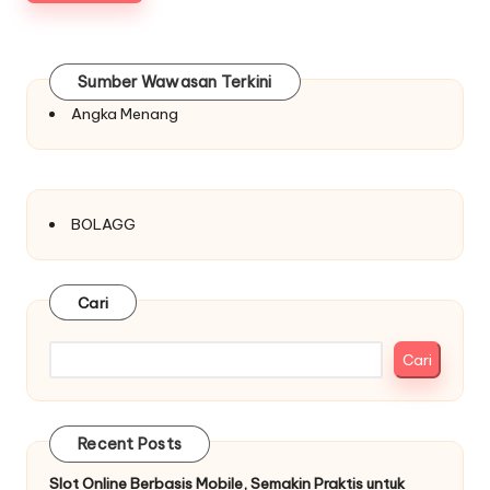
Sumber Wawasan Terkini
Angka Menang
BOLAGG
Cari
Cari
Recent Posts
Slot Online Berbasis Mobile, Semakin Praktis untuk